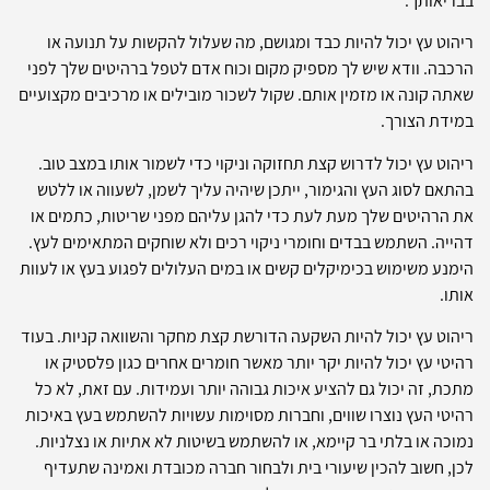
בבריאותך.
ריהוט עץ יכול להיות כבד ומגושם, מה שעלול להקשות על תנועה או
הרכבה. וודא שיש לך מספיק מקום וכוח אדם לטפל ברהיטים שלך לפני
שאתה קונה או מזמין אותם. שקול לשכור מובילים או מרכיבים מקצועיים
במידת הצורך.
ריהוט עץ יכול לדרוש קצת תחזוקה וניקוי כדי לשמור אותו במצב טוב.
בהתאם לסוג העץ והגימור, ייתכן שיהיה עליך לשמן, לשעווה או ללטש
את הרהיטים שלך מעת לעת כדי להגן עליהם מפני שריטות, כתמים או
דהייה. השתמש בבדים וחומרי ניקוי רכים ולא שוחקים המתאימים לעץ.
הימנע משימוש בכימיקלים קשים או במים העלולים לפגוע בעץ או לעוות
אותו.
ריהוט עץ יכול להיות השקעה הדורשת קצת מחקר והשוואה קניות. בעוד
רהיטי עץ יכול להיות יקר יותר מאשר חומרים אחרים כגון פלסטיק או
מתכת, זה יכול גם להציע איכות גבוהה יותר ועמידות. עם זאת, לא כל
רהיטי העץ נוצרו שווים, וחברות מסוימות עשויות להשתמש בעץ באיכות
נמוכה או בלתי בר קיימא, או להשתמש בשיטות לא אתיות או נצלניות.
לכן, חשוב להכין שיעורי בית ולבחור חברה מכובדת ואמינה שתעדיף