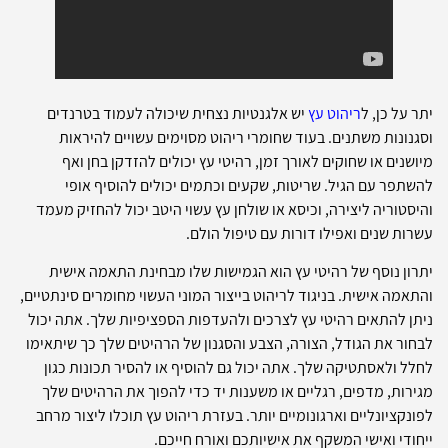
יתר על כן, ל
ריהוט עץ
יש אלגנטיות נצחית שיכולה לעמוד בטרנדים
וסגנונות משתנים. בעוד שחומרי ריהוט מסוימים עשויים להיראות
מיושנים או שחוקים לאורך זמן, רהיטי עץ יכולים להזדקן בחן ואף
להשתפר עם הגיל. שריטות, שקעים וכתמים יכולים להוסיף אופי
והיסטוריה ליצירה, וכיסא או שולחן עץ עשוי היטב יכול להחזיק מעמד
עשרות שנים ואפילו דורות עם טיפול הולם.
יתרון נוסף של רהיטי עץ הוא הגמישות שלו מבחינת התאמה אישית
והתאמה אישית. בניגוד לריהוט בייצור המוני העשוי מחומרים סינתטיים,
ניתן להתאים רהיטי עץ לצרכים ולהעדפות הספציפיות שלך. אתה יכול
לבחור את הגודל, הצורה, הצבע והסגנון של הרהיטים שלך כך שיתאימו
לחלל ולאסתטיקה שלך. אתה יכול גם להוסיף או להסיר תכונות כגון
מגירות, מדפים, רגליים או משענות יד כדי להפוך את הרהיטים שלך
לפונקציונליים וארגונומיים יותר. בעזרת ריהוט עץ תוכלו ליצור מרחב
ייחודי ואישי המשקף את אישיותכם ואורח חייכם.