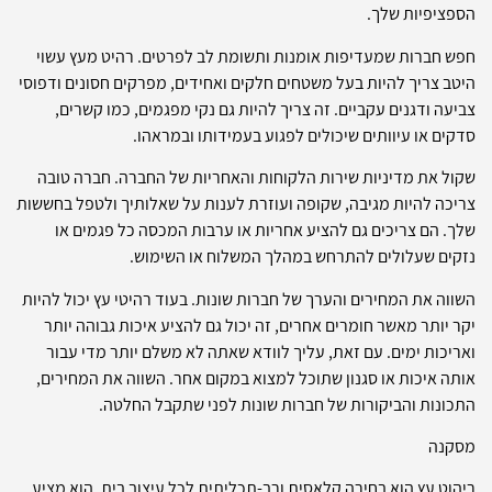
הספציפיות שלך.
חפש חברות שמעדיפות אומנות ותשומת לב לפרטים. רהיט מעץ עשוי
היטב צריך להיות בעל משטחים חלקים ואחידים, מפרקים חסונים ודפוסי
צביעה ודגנים עקביים. זה צריך להיות גם נקי מפגמים, כמו קשרים,
סדקים או עיוותים שיכולים לפגוע בעמידותו ובמראהו.
שקול את מדיניות שירות הלקוחות והאחריות של החברה. חברה טובה
צריכה להיות מגיבה, שקופה ועוזרת לענות על שאלותיך ולטפל בחששות
שלך. הם צריכים גם להציע אחריות או ערבות המכסה כל פגמים או
נזקים שעלולים להתרחש במהלך המשלוח או השימוש.
השווה את המחירים והערך של חברות שונות. בעוד רהיטי עץ יכול להיות
יקר יותר מאשר חומרים אחרים, זה יכול גם להציע איכות גבוהה יותר
ואריכות ימים. עם זאת, עליך לוודא שאתה לא משלם יותר מדי עבור
אותה איכות או סגנון שתוכל למצוא במקום אחר. השווה את המחירים,
התכונות והביקורות של חברות שונות לפני שתקבל החלטה.
מסקנה
ריהוט עץ הוא בחירה קלאסית ורב-תכליתית לכל עיצוב בית. הוא מציע