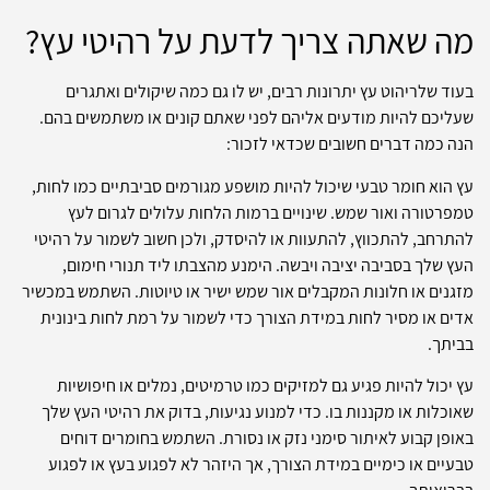
מה שאתה צריך לדעת על רהיטי עץ?
בעוד שלריהוט עץ יתרונות רבים, יש לו גם כמה שיקולים ואתגרים
שעליכם להיות מודעים אליהם לפני שאתם קונים או משתמשים בהם.
הנה כמה דברים חשובים שכדאי לזכור:
עץ הוא חומר טבעי שיכול להיות מושפע מגורמים סביבתיים כמו לחות,
טמפרטורה ואור שמש. שינויים ברמות הלחות עלולים לגרום לעץ
להתרחב, להתכווץ, להתעוות או להיסדק, ולכן חשוב לשמור על רהיטי
העץ שלך בסביבה יציבה ויבשה. הימנע מהצבתו ליד תנורי חימום,
מזגנים או חלונות המקבלים אור שמש ישיר או טיוטות. השתמש במכשיר
אדים או מסיר לחות במידת הצורך כדי לשמור על רמת לחות בינונית
בביתך.
עץ יכול להיות פגיע גם למזיקים כמו טרמיטים, נמלים או חיפושיות
שאוכלות או מקננות בו. כדי למנוע נגיעות, בדוק את רהיטי העץ שלך
באופן קבוע לאיתור סימני נזק או נסורת. השתמש בחומרים דוחים
טבעיים או כימיים במידת הצורך, אך היזהר לא לפגוע בעץ או לפגוע