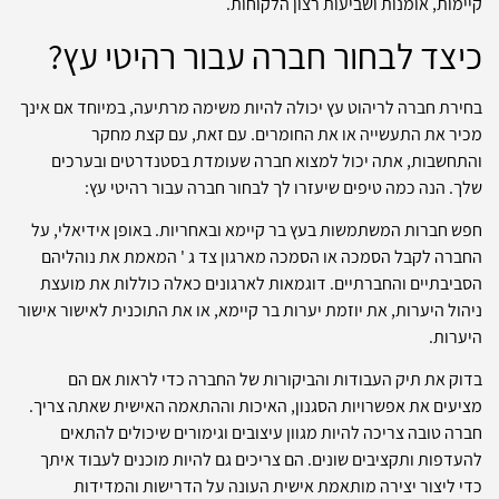
קיימות, אומנות ושביעות רצון הלקוחות.
כיצד לבחור חברה עבור רהיטי עץ?
בחירת חברה לריהוט עץ יכולה להיות משימה מרתיעה, במיוחד אם אינך
מכיר את התעשייה או את החומרים. עם זאת, עם קצת מחקר
והתחשבות, אתה יכול למצוא חברה שעומדת בסטנדרטים ובערכים
שלך. הנה כמה טיפים שיעזרו לך לבחור חברה עבור רהיטי עץ:
חפש חברות המשתמשות בעץ בר קיימא ובאחריות. באופן אידיאלי, על
החברה לקבל הסמכה או הסמכה מארגון צד ג ' המאמת את נוהליהם
הסביבתיים והחברתיים. דוגמאות לארגונים כאלה כוללות את מועצת
ניהול היערות, את יוזמת יערות בר קיימא, או את התוכנית לאישור אישור
היערות.
בדוק את תיק העבודות והביקורות של החברה כדי לראות אם הם
מציעים את אפשרויות הסגנון, האיכות וההתאמה האישית שאתה צריך.
חברה טובה צריכה להיות מגוון עיצובים וגימורים שיכולים להתאים
להעדפות ותקציבים שונים. הם צריכים גם להיות מוכנים לעבוד איתך
כדי ליצור יצירה מותאמת אישית העונה על הדרישות והמדידות