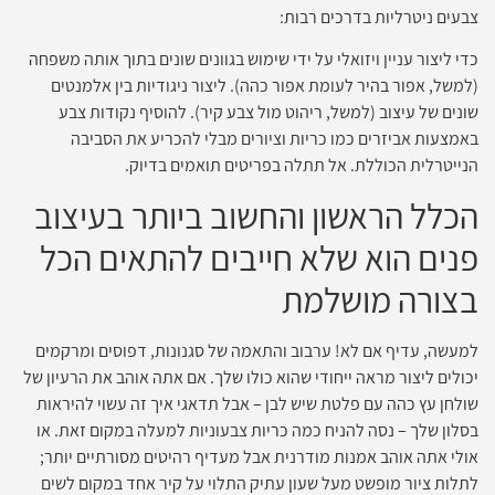
צבעים ניטרליות בדרכים רבות:
כדי ליצור עניין ויזואלי על ידי שימוש בגוונים שונים בתוך אותה משפחה
(למשל, אפור בהיר לעומת אפור כהה). ליצור ניגודיות בין אלמנטים
שונים של עיצוב (למשל, ריהוט מול צבע קיר). להוסיף נקודות צבע
באמצעות אביזרים כמו כריות וציורים מבלי להכריע את הסביבה
הנייטרלית הכוללת. אל תתלה בפריטים תואמים בדיוק.
הכלל הראשון והחשוב ביותר בעיצוב
פנים הוא שלא חייבים להתאים הכל
בצורה מושלמת
למעשה, עדיף אם לא! ערבוב והתאמה של סגנונות, דפוסים ומרקמים
יכולים ליצור מראה ייחודי שהוא כולו שלך. אם אתה אוהב את הרעיון של
שולחן עץ כהה עם פלטת שיש לבן – אבל תדאגי איך זה עשוי להיראות
בסלון שלך – נסה להניח כמה כריות צבעוניות למעלה במקום זאת. או
אולי אתה אוהב אמנות מודרנית אבל מעדיף רהיטים מסורתיים יותר;
לתלות ציור מופשט מעל שעון עתיק התלוי על קיר אחד במקום לשים