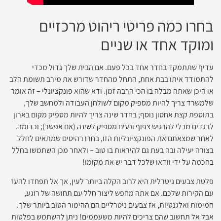
בחרו כמה פריטי ריהוט מרכזיים
ומוקד אחד או שניים
עדיף שתתמקד בחדר אחד בכל פעם. אם הבית שלך גדול מכדי
להתמודד איתו בבת אחת, התחל מהחדר שדורש את מירב תשומת הלב
או היכן שאתה מבלה בו הכי הרבה זמן. ודא שהוא פונקציונלי – זה אומר
שלמשרד צריך להיות מספיק מקום לשולחן העבודה ולמחשב שלך,
בתוספת קצת אחסון נוסף; בחדר שינה צריך להיות מספיק מקום בארון
לבגדים מבלי להרגיש צפוף ונעים מספיק לשינה (אם אפשר); וכדומה.
לאחר שמצאתם את הפונקציונליות הזו, בחרו רהיטים שמתאים לחלל
בצורה יעילה ובה בעת גם להיראות בו טוב – ולאחר מכן השתמשו בחלל
בחכמה על ידי וודאו שלכל דבר יש את מקומו!
פלטת צבעים ניטרלית היא לרוב הקלה ביותר לעין, אך אל תפחדו להעז
עם הקירות שלכם. אם אתה מחפש ליצור חלל עם תחושה של רוגע,
חמימות ואלגנטיות, אז צבעים ניטרליים הם ההימור הטוב ביותר שלך.
אבל אל תחשוב שהם צריכים להיות משעממים! ניתן להשתמש בפלטות