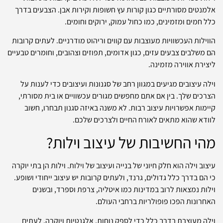
אלמנטים מסורתיים כגון קורות עץ חשופות וקירות אבן. הצבעים בדרך
כלל חמים ומזמינים, כמו כחול עמוק, ירוקים וחומים.
הווילות העכשוויות מעוצבות עם קווים וריהוט מודרניים. לעתים קרובות
הם משלבים צבעים עזים, כגון אדומים, תפוזים וצהובים, וחומרים טבעיים
ליצירת אווירה מזמינה.
וילה עיצובים מגיעים במגוון רחב של סגנונות ועיצובים כדי לענות על
הצרכים שלך. בין אם אתם מחפשים מגורים עכשוויים או בית מסורתי,
קיימות אפשרויות עיצוב רבות. לא משנה באיזה סגנון תבחרו, חשוב
לוודא שהוא מתאים לאורח החיים ולצרכים שלכם.
מהי החשיבות של עיצוב וילות?
עיצוב וילה הוא חלק חיוני של בנייה ועיצוב של וילות. וילות הן בתי יוקרה
כי הם בדרך כלל גדולים, גרנד, ולעתים קרובות יש עיצוב ייחודי ושופע.
וילות נמצאות לרוב במדינות כמו איטליה, צרפת וספרד, ובשנים
האחרונות הפכו פופולריות ברחבי העולם.
וילה מעוצבת בדרך כלל כדי לספק נוחות, אלגנטיות ויוקרה. לעתים