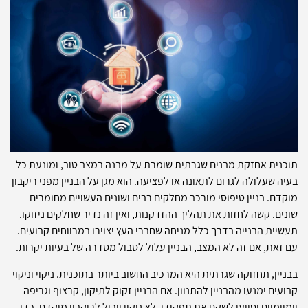
תוכנית אחזקת מבנים שגרתית שומרת על מבנה במצב טוב, ומונעת כל
בעיה שעלולה לגרום לתאונה או לפציעה. הוא מגן על הבניין מפני ריקבון
מוקדם. בניין טיפוסי מורכב מחלקים רבים ושונים העשויים מחומרים
שונים. קשה לחזות את תהליך ההזדקנות, ואין זה נדיר שחלקים ניזוקו.
תעשיית הבנייה בדרך כלל מניחה שחברי העץ יצוירו במרווחים קבועים.
עם זאת, אם זה לא המצב, הבניין עלול לסבול מסדרה של בעיות יקרות.
בבניין, תחזוקה שגרתית היא המרכיב החשוב ביותר בתוכנית. ניקוי וניקוי
קבועים ימנעו מהבניין להתנוון. אם הבניין זקוק לתיקון, קרצוף וגריפה
יומיומיים יסייעו לשקם את תפקודו. לא ניקוי יוביל לריקבון מוקדם. כדי