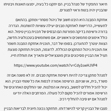
תיאור התפקיד של מנהל בניין. הם יתקנו כל בעיה, ימנעו תאונות ויבטיחו
שהבניין יהיה בטוח וראוי למגורים.
אחזקת המבנה היא היבט חשוב של ניהול מסחרי ומתקן. בהתאם
לתעשייה, הדרישות לאחזקת מבנים יעילה עשויות להשתנות. הגדרה
ברורה ורשימת בדיקה מפורטת הם הבסיס של תכנית בניין טיפול. הוא
כולל אימונים מתמשכים וראשוניים. אם משתמשים בטכנולוגיה חדשה,
הצוות יצטרך להתעדכן. בסופו של דבר, תוכנית אחזקת המבנה תשפר
את תוכנית ניהול המתקנים הכוללת. לדוגמה, תוכנית תחזוקה מונעת
תציל את הבניין מסיכונים ונזק פוטנציאליים ותאריך את תוחלת חייו.
https://www.youtube.com/watch?v=Cdy1swHJVP4
למנהל מתקן צריכה להיות רשימת אחזקת מבנים. זה לא משנה אם זה
משרד, בית, או שניהם. הרשימה אמורה לכסות את כל שטחי הבניין. הוא
יכול להכיל חללים למשוב, בעיות או המלצות. שני החלקים האחרונים של
הרשימה אמורים להכיל מקום לכל פעולה. המרחבים האלה יודיעו
למנהל אם יש סיבה להחליף רכיב.
מצבו של הבניין קריטי להישרדותו. תחזוקה נכונה חיונית לבריאות הבניין