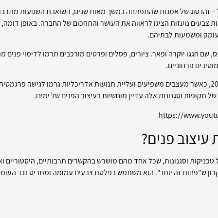
 – זהו סוג של אמנות שהתפתחה במשך מאות שנים, השואבת השפעות מתרבויו
ת צבעים נועזות הציגו לראווה את העושר והתחכום של החברה. באופן דומה, 
 עומק ומשמעות לבתיהם.
שם חגגו יוקרה ופאר. ציורים, פסלים ופרטים מורכבים תרמו לדימוי פנים מ
מוטיבים פרחוניים.
הנוף העיצובי היה עד לשינוי סיסמי במאה ה -20, כאשר מעצבים משפיעים ועליית תנועות אדריכליות גרמו
ל תקופות וסגנונות אלה עדיין מוחשיות בעיצוב הפנים של ימינו.
https://www.you
 עיצוב פנים?
טכניקות וסגנונות, שכל אחד מהם מושרש בהקשרים תרבותיים, היסטוריים ואס
רון ש"פחות זה יותר". הוא משתמש בפלטת צבעים עמומה ומתריס נגד העומס