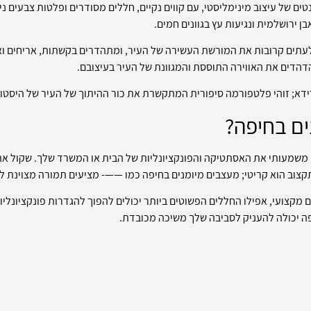
ים של עיצוב מינימליסטי, עם קווים נקיים, חללים מסודרים ופלטות צבעים נ
בן ירושלמית ונגיעות עץ בגוונים חמים.
לעתים קרובות את המורשת העשירה של העיר, ומתהדרים בקשתות, אריחים ואמ
דהדים את האווירה התוססת והמגוונת של העיר בעיצובם.
ידא; זוהי פלטפורמה סיפורית המתקשרת את כור ההיתוך של העיר של היסטורי
ים בחיפה?
משמעותי את האסתטיקה והפונקציונליות של הבית או המשרד שלך. שקול את שנ
קצוב הוא קריטי; מעצבים מיומנים בחיפה כמו ——- מציעים תמורה מצוינת ל
מקצועי, אפילו החללים הפשוטים ביותר יכולים להפוך להגדרות פונקציונליות
פה יכולה להעניק לסביבה שלך משיכה מכובדת.