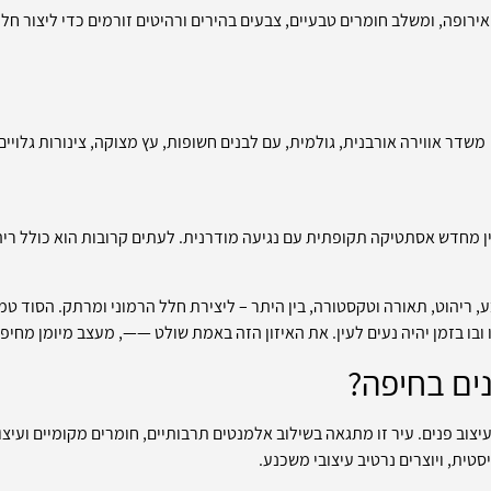
ירופה, ומשלב חומרים טבעיים, צבעים בהירים ורהיטים זורמים כדי ליצור חלל
משדר אווירה אורבנית, גולמית, עם לבנים חשופות, עץ מצוקה, צינורות גלויי
ן מחדש אסתטיקה תקופתית עם נגיעה מודרנית. לעתים קרובות הוא כולל ריהו
, ריהוט, תאורה וטקסטורה, בין היתר – ליצירת חלל הרמוני ומרתק. הסוד טמו
ו בזמן יהיה נעים לעין. את האיזון הזה באמת שולט ——, מעצב מיומן מחיפה
נים בחיפה?
צוב פנים. עיר זו מתגאה בשילוב אלמנטים תרבותיים, חומרים מקומיים ועיצוב
טית, ויוצרים נרטיב עיצובי משכנע.