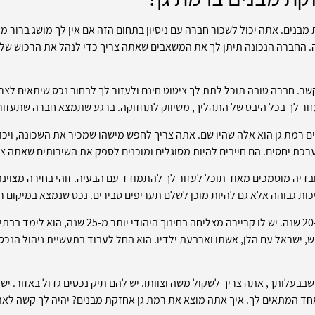
בנים. אתה יכול לשכור חברה עם ניסיון בתחום הזה אם אין לך מושג ברור מ
 החברה הנכונה תיתן לך את המשאבים שאתה צריך כדי לנהל את הרכוש שלך.
שר. חברה טובה תוכל לתת לך ציטוט חינם ולעזור לך לבחור נכס שיתאים לצר
עזור לך בכל היבט של התהליך, משיווק לתחזוקה. ברגע שתמצא חברה שתעזור 
רמת גן הוא אלה שהיו שם. אתה צריך לחפש מישהו שמכיר את השכונה, ויכול
רכת יחסים. הם חייבים להיות מסוגלים ומוכנים לספק את השירותים שאתה צר
בדיה מוסמכים מאוד תוכל לעזור לך להתמודד עם הבעיה. זוהי בחירה מצוינ
כות גבוהה אלא גם להיות מוכן לשלם תעריפים סבירים. נכס שנמצא במיקום ראש
משה הוא אנגלי המתגורר בישראל למעלה מ-20 שנה. יש לו
, ישראל עם הלן, אשתו וארבעת ילדיו. הוא החל לעבוד בתעשיית ניהול הנכסי
עלותך, אתה צריך לשקול משה וצוותו. יש להם תיק נכסים גדול באזור. יש לה
חד המתאים לך. איך אתה מוצא את רמת גן אחזקת מבנים? יהיה לך קשה ל