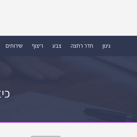
גינון
חדר רחצה
צבע
ריצוף
שירותים
כי