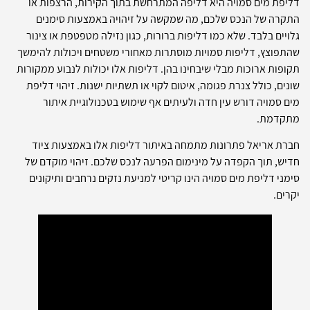
דליפת מים סמויה היא דליפה המתרחשת בתוך הקירות, הרצפות או
התקרה של הנכס שלכם, מה שמקשה על זיהויה באמצעות סימנים
גלויים בלבד. שלא כמו דליפות ברורות, כגון נזילה מטפטפת או צינור
שהתפוצץ, דליפות סמויות מוסתרות מאחורי משטחים ויכולות להימשך
תקופות ארוכות מבלי שיבחינו בהן. דליפות אלו יכולות לנבוע ממקורות
שונים, כולל צנרת פגומה, איטום לקוי או תשתיות ישנות. זיהוי דליפת
מים סמויה דורש עין חדה ולעיתים אף שימוש בטכנולוגיית איתור
מתקדמת.
חברת אריאל פתרונות מתמחה באיתור דליפות אלו באמצעות ציוד
חדיש, תוך הקפדה על מינימום הפרעה לנכס שלכם. זיהוי מוקדם של
סימני דליפת מים סמויה הינו קריטי למניעת נזקים נרחבים ותיקונים
יקרים.