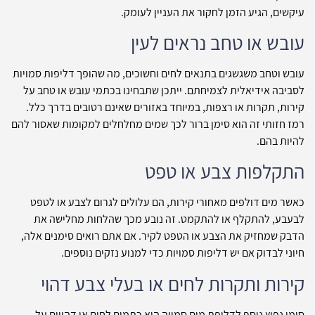
עיקשים, הגיע הזמן לחקור את העניין לעומק.
עובש או טחב נראים לעין
עובש וטחב משגשגים בתנאים לחים וחשוכים, מה שהופך דליפות סמויות
לסביבה אידיאלית לצמיחתם. ייתכן שתבחינו בכתמי עובש או טחב על
קירות, תקרות או רצפות, במיוחד באזורים שאינם רטובים בדרך כלל.
רמז חזותי זה הוא סימן ברור לכך שמים מחלחלים למקומות שאסור להם
להיות בהם.
התקלפות צבע או טפט
כאשר מים דולפים מאחורי קירות, הם עלולים לגרום לצבע או לטפט
לבעבע, להתקלף או להתקמט. זה נובע מכך שהלחות מחלישה את
הדבק שמחזיק את הצבע או הטפט לקיר. אם אתם רואים סימנים אלה,
חיוני לבדוק אם יש דליפות סמויות כדי למנוע נזקים נוספים.
קירות ותקרות לחים או בעלי צבע דהוי
סימן נפוץ נוסף לדליפת מים סמויה הוא כתמים לחים או דהויים על