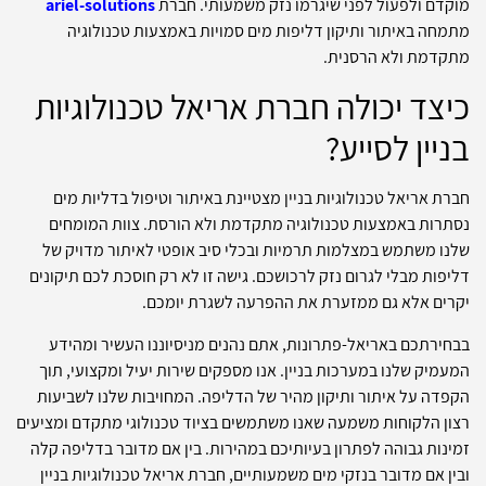
מוקדם ולפעול לפני שיגרמו נזק משמעותי. חברת
ariel-solutions
מתמחה באיתור ותיקון דליפות מים סמויות באמצעות טכנולוגיה
מתקדמת ולא הרסנית.
כיצד יכולה חברת אריאל טכנולוגיות
בניין לסייע?
חברת אריאל טכנולוגיות בניין מצטיינת באיתור וטיפול בדליות מים
נסתרות באמצעות טכנולוגיה מתקדמת ולא הורסת. צוות המומחים
שלנו משתמש במצלמות תרמיות ובכלי סיב אופטי לאיתור מדויק של
דליפות מבלי לגרום נזק לרכושכם. גישה זו לא רק חוסכת לכם תיקונים
יקרים אלא גם ממזערת את ההפרעה לשגרת יומכם.
בבחירתכם באריאל-פתרונות, אתם נהנים מניסיוננו העשיר ומהידע
המעמיק שלנו במערכות בניין. אנו מספקים שירות יעיל ומקצועי, תוך
הקפדה על איתור ותיקון מהיר של הדליפה. המחויבות שלנו לשביעות
רצון הלקוחות משמעה שאנו משתמשים בציוד טכנולוגי מתקדם ומציעים
זמינות גבוהה לפתרון בעיותיכם במהירות. בין אם מדובר בדליפה קלה
ובין אם מדובר בנזקי מים משמעותיים, חברת אריאל טכנולוגיות בניין