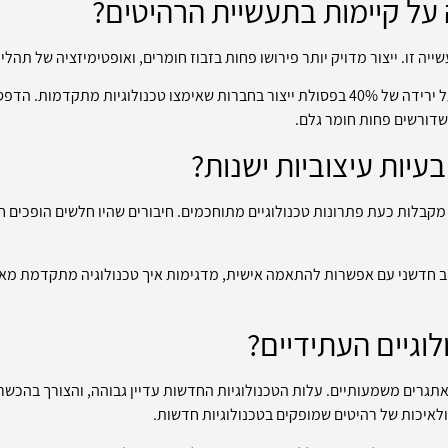
על קיימות בתעשיית הרהיטים?
ה זו. ייצור מדויק יותר פירושו פחות בזבוז חומרים, ואופטימיזציה של תהלי
המועצה הירוקה לעיצוב בת־קיימא מדווחת על ירידה של 40% בפסולת ייצור בחברות שאימצו טכ
שדורשים פחות חומר גלם.
עיות עיצוביות ישנות?
מקבלות כעת פתרונות טכנולוגיים מתוחכמים. חיבורים שהיו חלשים הופכים חז
צוב חדשני עם אפשרות להתאמה אישית, מדגימות איך טכנולוגיה מתקדמת מאפ
וגיים העתידיים?
אתגרים משמעותיים. עלות הטכנולוגיות החדשות עדיין גבוהה, והצורך בהכש
לאיכות של רהיטים שמופקים בטכנולוגיות חדשות.