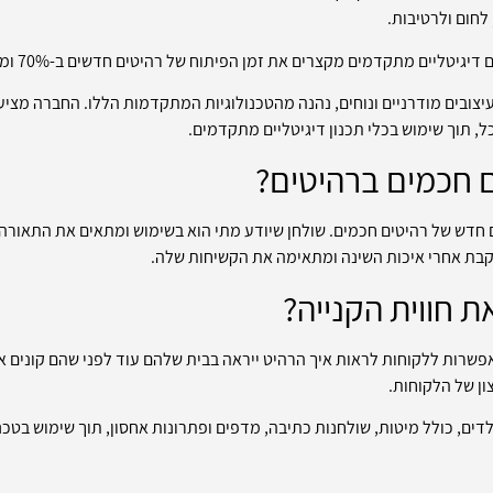
 לחום ולרטיבות.
 מקצרים את זמן הפיתוח של רהיטים חדשים ב-70% ומגבירים את הדיוק של התכנון באופן דרמטי.
עיצובים מודרניים ונוחים, נהנה מהטכנולוגיות המתקדמות הללו. החברה מציעה
, תוך שימוש בכלי תכנון דיגיטליים מתקדמים.
 חכמים ברהיטים?
לם חדש של רהיטים חכמים. שולחן שיודע מתי הוא בשימוש ומתאים את התאור
עוקבת אחרי איכות השינה ומתאימה את הקשיחות שלה.
ת חווית הקנייה?
ת רבודה (AR) ומציאות מדומה (VR) מאפשרות ללקוחות לראות איך הרהיט ייראה בבית שלהם עוד לפני
ון של הלקוחות.
דים, כולל מיטות, שולחנות כתיבה, מדפים ופתרונות אחסון, תוך שימוש בטכנ