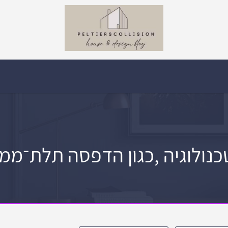
נולוגיה ,כגון הדפסה תלת־ממד