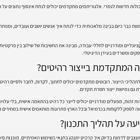
לות חדשות לגמרי. אלגוריתמים מתקדמים יכולים לנתח אינסוף נתונים על ה
 כבר כיום בבינה מלאכותית כדי לנתח איך אנשים יושבים ועובדים, ומפתחת
יונליים ומודרניים לחללי עבודה, מבינה את החשיבות של שילוב בין פרקטיו
ים ומשרדים בעידן הדיגיטלי.
 המתקדמת בייצור רהיטים?
לתהליכי הייצור. רובוטים מתקדמים יכולים לחתוך, לקדוח, לחבר ולסיים רהי
ת גם גמישות ייצור חסרת תקדים.
דות זהות, מפעלים מודרניים יכולים לייצר כל רהיט בהתאמה אישית, בלי עלוי
וה לספק ללקוחות בכרמיאל ובכל הארץ פתרונות מותאמים אישית במחירים ת
עה על תהליך התכנון?
מעצבים לדמות בדיוק איך הרהיט יתנהג בתנאי השימוש האמיתיים. תוכנות סי