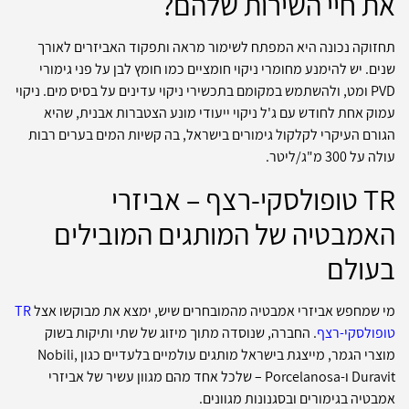
את חיי השירות שלהם?
תחזוקה נכונה היא המפתח לשימור מראה ותפקוד האביזרים לאורך
שנים. יש להימנע מחומרי ניקוי חומציים כמו חומץ לבן על פני גימורי
PVD ומט, ולהשתמש במקומם בתכשירי ניקוי עדינים על בסיס מים. ניקוי
עמוק אחת לחודש עם ג'ל ניקוי ייעודי מונע הצטברות אבנית, שהיא
הגורם העיקרי לקלקול גימורים בישראל, בה קשיות המים בערים רבות
עולה על 300 מ"ג/ליטר.
TR טופולסקי-רצף – אביזרי
האמבטיה של המותגים המובילים
בעולם
מי שמחפש אביזרי אמבטיה מהמובחרים שיש, ימצא את מבוקשו אצל
TR
טופולסקי-רצף
. החברה, שנוסדה מתוך מיזוג של שתי ותיקות בשוק
מוצרי הגמר, מייצגת בישראל מותגים עולמיים בלעדיים כגון Nobili,
Duravit ו-Porcelanosa – שלכל אחד מהם מגוון עשיר של אביזרי
אמבטיה בגימורים ובסגנונות מגוונים.