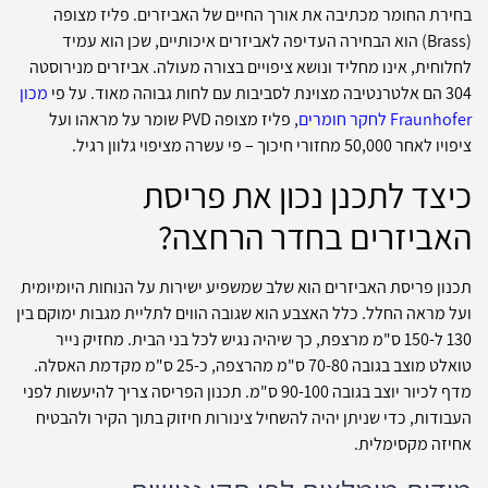
בחירת החומר מכתיבה את אורך החיים של האביזרים. פליז מצופה
(Brass) הוא הבחירה העדיפה לאביזרים איכותיים, שכן הוא עמיד
לחלוחית, אינו מחליד ונושא ציפויים בצורה מעולה. אביזרים מנירוסטה
304 הם אלטרנטיבה מצוינת לסביבות עם לחות גבוהה מאוד. על פי
מכון
Fraunhofer לחקר חומרים
, פליז מצופה PVD שומר על מראהו ועל
ציפויו לאחר 50,000 מחזורי חיכוך – פי עשרה מציפוי גלוון רגיל.
כיצד לתכנן נכון את פריסת
האביזרים בחדר הרחצה?
תכנון פריסת האביזרים הוא שלב שמשפיע ישירות על הנוחות היומיומית
ועל מראה החלל. כלל האצבע הוא שגובה הווים לתליית מגבות ימוקם בין
130 ל-150 ס"מ מרצפת, כך שיהיה נגיש לכל בני הבית. מחזיק נייר
טואלט מוצב בגובה 70-80 ס"מ מהרצפה, כ-25 ס"מ מקדמת האסלה.
מדף לכיור יוצב בגובה 90-100 ס"מ. תכנון הפריסה צריך להיעשות לפני
העבודות, כדי שניתן יהיה להשחיל צינורות חיזוק בתוך הקיר ולהבטיח
אחיזה מקסימלית.